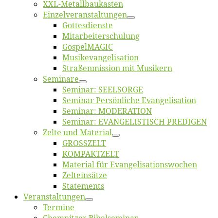
XXL-Me­­tal­l­­bau­­kas­­ten
Einzelver­an­stal­tungen
Got­tes­diens­te
Mitarbeiter­schulung
Gos­pel­MA­GIC
Musikevan­ge­li­sa­tion
Straßenmis­sion mit Musikern
Se­mi­na­re
Se­mi­nar: SEELSORGE
Se­mi­nar Per­sön­li­che Evangelisation
Se­mi­nar: MODERATION
Se­mi­nar: EVANGELISTISCH PREDIGEN
Zel­te und Material
GROSSZELT
KOMPAKTZELT
Ma­te­ri­al für Evangelisationswochen
Zelt­ein­sät­ze
State­ments
Ver­an­stal­tun­gen
Ter­mi­ne