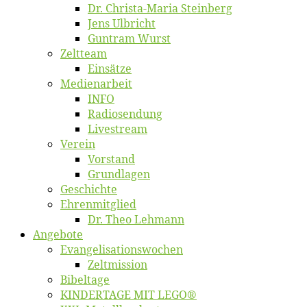
Dr. Chris­­ta-Ma­ria Steinberg
Jens Ulb­richt
Gun­tram Wurst
Zelt­team
Ein­sät­ze
Me­di­en­ar­beit
INFO
Ra­dio­sen­dung
Live­stream
Ver­ein
Vor­stand
Grund­la­gen
Ge­schich­te
Eh­ren­mit­glied
Dr. Theo Lehmann
An­ge­bo­te
Evangelisa­tions­wo­chen
Zelt­mis­si­on
Bi­bel­ta­ge
KINDERTAGE MIT LEGO®