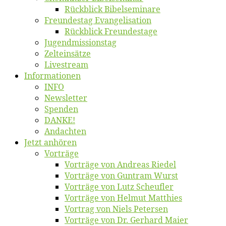
Rück­blick Bibelseminare
Freun­des­tag Evangelisation
Rück­blick Freundestage
Jugend­mis­sions­tag
Zelt­ein­sät­ze
Live­stream
Informatio­nen
INFO
News­let­ter
Spen­den
DANKE!
An­dach­ten
Jetzt an­hö­ren
Vor­trä­ge
Vor­trä­ge von An­dre­as Riedel
Vor­trä­ge von Gun­tram Wurst
Vor­trä­ge von Lutz Scheufler
Vor­trä­ge von Hel­mut Matthies
Vor­trag von Niels Petersen
Vor­trä­ge von Dr. Ger­hard Maier