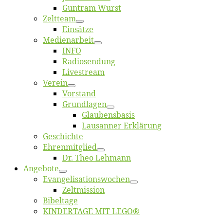
Gun­tram Wurst
Zelt­team
Ein­sät­ze
Me­di­en­ar­beit
INFO
Ra­dio­sen­dung
Live­stream
Ver­ein
Vor­stand
Grund­la­gen
Glaubens­ba­sis
Lausan­ner Erklärung
Ge­schich­te
Eh­ren­mit­glied
Dr. Theo Lehmann
An­ge­bo­te
Evangelisa­tions­wo­chen
Zelt­mis­si­on
Bi­bel­ta­ge
KINDERTAGE MIT LEGO®