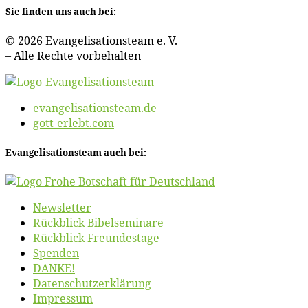
Sie fin­den uns auch bei:
© 2026 Evan­ge­li­sa­ti­ons­team e. V.
– Al­le Rech­te vorbehalten
evangelisationsteam.de
gott-erlebt.com
Evan­ge­li­sa­ti­ons­team auch bei:
News­let­ter
Rück­blick Bibelseminare
Rück­blick Freundestage
Spen­den
DANKE!
Daten­schutz­er­klä­rung
Im­pres­sum