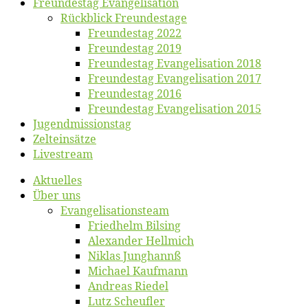
Freun­des­tag Evangelisation
Rück­blick Freundestage
Freun­des­tag 2022
Freun­des­tag 2019
Freun­des­tag Evan­ge­li­sa­ti­on 2018
Freun­des­tag Evan­ge­li­sa­ti­on 2017
Freun­des­tag 2016
Freun­des­tag Evan­ge­li­sa­ti­on 2015
Jugend­mis­sions­tag
Zelt­ein­sät­ze
Live­stream
Ak­tu­el­les
Über uns
Evangelisa­tions­team
Fried­helm Bilsing
Alex­an­der Hellmich
Ni­klas Junghannß
Mi­cha­el Kaufmann
An­dre­as Riedel
Lutz Scheuf­ler