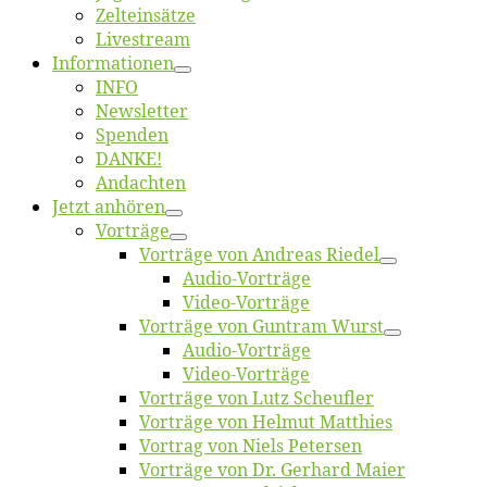
Zelt­ein­sät­ze
Live­stream
Informatio­nen
INFO
News­let­ter
Spen­den
DANKE!
An­dach­ten
Jetzt an­hö­ren
Vor­trä­ge
Vor­trä­ge von An­dre­as Riedel
Au­dio-Vor­trä­ge
Vi­deo-Vor­trä­ge
Vor­trä­ge von Gun­tram Wurst
Au­dio-Vor­trä­ge
Vi­deo-Vor­trä­ge
Vor­trä­ge von Lutz Scheufler
Vor­trä­ge von Hel­mut Matthies
Vor­trag von Niels Petersen
Vor­trä­ge von Dr. Ger­hard Maier