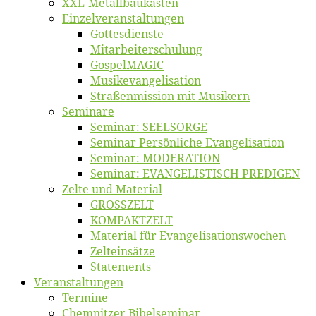
XXL-Me­­tal­l­­bau­­kas­­ten
Einzelver­an­stal­tungen
Got­tes­diens­te
Mitarbeiter­schulung
Gos­pel­MA­GIC
Musikevan­ge­li­sa­tion
Straßenmis­sion mit Musikern
Se­mi­na­re
Se­mi­nar: SEELSORGE
Se­mi­nar Per­sön­li­che Evangelisation
Se­mi­nar: MODERATION
Se­mi­nar: EVANGELISTISCH PREDIGEN
Zel­te und Material
GROSSZELT
KOMPAKTZELT
Ma­te­ri­al für Evangelisationswochen
Zelt­ein­sät­ze
State­ments
Ver­an­stal­tun­gen
Ter­mi­ne
Chemnit­zer Bibelseminar