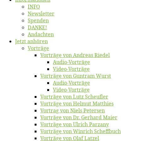
INFO
News­let­ter
Spen­den
DANKE!
An­dach­ten
Jetzt an­hö­ren
Vor­trä­ge
Vor­trä­ge von An­dre­as Riedel
Au­dio-Vor­trä­ge
Vi­deo-Vor­trä­ge
Vor­trä­ge von Gun­tram Wurst
Au­dio-Vor­trä­ge
Vi­deo-Vor­trä­ge
Vor­trä­ge von Lutz Scheufler
Vor­trä­ge von Hel­mut Matthies
Vor­trag von Niels Petersen
Vor­trä­ge von Dr. Ger­hard Maier
Vor­trä­ge von Ul­rich Parzany
Vor­trä­ge von Win­rich Scheffbuch
Vor­trä­ge von Olaf Latzel