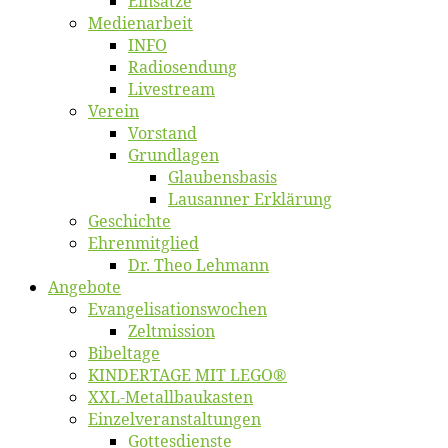
Ein­sät­ze
Me­di­en­ar­beit
INFO
Ra­dio­sen­dung
Live­stream
Ver­ein
Vor­stand
Grund­la­gen
Glaubens­ba­sis
Lausan­ner Erklärung
Ge­schich­te
Eh­ren­mit­glied
Dr. Theo Lehmann
An­ge­bo­te
Evangelisa­tions­wo­chen
Zelt­mis­si­on
Bi­bel­ta­ge
KINDERTAGE MIT LEGO®
XXL-Me­­tal­l­­bau­­kas­­ten
Einzelver­an­stal­tungen
Got­tes­diens­te