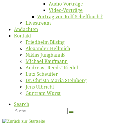
Au­dio-Vor­trä­ge
Vi­deo-Vor­trä­ge
Vor­trag von Rolf Scheffbuch †
Live­stream
An­dach­ten
Kon­takt
Fried­helm Bilsing
Alex­an­der Hellmich
Ni­klas Junghannß
Mi­cha­el Kaufmann
An­dre­as „Reeds“ Riedel
Lutz Scheuf­ler
Dr. Chris­­ta-Ma­ria Steinberg
Jens Ulb­richt
Gun­tram Wurst
Search
Suche
Suche
…