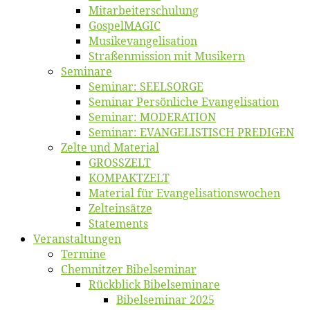
Mitarbeiter­schulung
Gos­pel­MA­GIC
Musikevan­ge­li­sa­tion
Straßenmis­sion mit Musikern
Se­mi­na­re
Se­mi­nar: SEELSORGE
Se­mi­nar Per­sön­li­che Evangelisation
Se­mi­nar: MODERATION
Se­mi­nar: EVANGELISTISCH PREDIGEN
Zel­te und Material
GROSSZELT
KOMPAKTZELT
Ma­te­ri­al für Evangelisationswochen
Zelt­ein­sät­ze
State­ments
Ver­an­stal­tun­gen
Ter­mi­ne
Chemnit­zer Bibelseminar
Rück­blick Bibelseminare
Bi­bel­se­mi­nar 2025