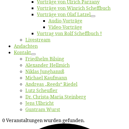
Vor­trä­ge von Ul­rich Parzany
Vor­trä­ge von Win­rich Scheffbuch
Vor­trä­ge von Olaf Latzel
Au­dio-Vor­trä­ge
Vi­deo-Vor­trä­ge
Vor­trag von Rolf Scheffbuch †
Live­stream
An­dach­ten
Kon­takt
Fried­helm Bilsing
Alex­an­der Hellmich
Ni­klas Junghannß
Mi­cha­el Kaufmann
An­dre­as „Reeds“ Riedel
Lutz Scheuf­ler
Dr. Chris­­ta-Ma­ria Steinberg
Jens Ulb­richt
Gun­tram Wurst
0 Veranstaltungen wurden gefunden.