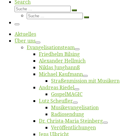
Search
Suche
Suche
Suche
…
Suche
…
Menü
Ak­tu­el­les
Über uns
Evangelisa­tions­team
Fried­helm Bilsing
Alex­an­der Hellmich
Ni­klas Junghannß
Mi­cha­el Kaufmann
Straßenmis­sion mit Musikern
An­dre­as Riedel
Gos­pel­MA­GIC
Lutz Scheuf­ler
Musikevan­ge­li­sa­tion
Ra­dio­sen­dung
Dr. Chris­­ta-Ma­ria Steinberg
Ver­öf­fent­li­chun­gen
Jens Ulb­richt