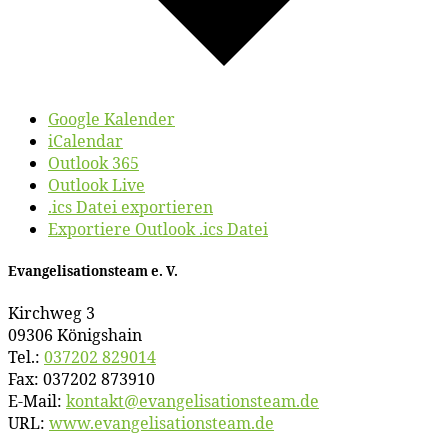
Google Kalender
iCalendar
Outlook 365
Outlook Live
.ics Datei exportieren
Exportiere Outlook .ics Datei
Evan­ge­li­sa­ti­ons­team e. V.
Kirch­weg 3
09306 Königshain
Tel.:
037202 829014
Fax: 037202 873910
E‑Mail:
kontakt@​evangelisationsteam.​de
URL:
www​.evan​ge​li​sa​ti​ons​team​.de