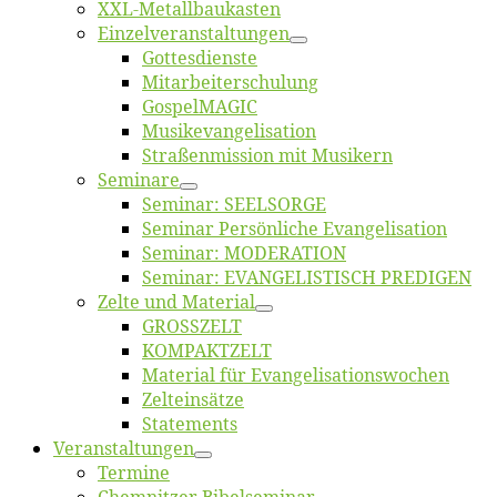
XXL-Me­­tal­l­­bau­­kas­­ten
Einzelver­an­stal­tungen
Got­tes­diens­te
Mitarbeiter­schulung
Gos­pel­MA­GIC
Musikevan­ge­li­sa­tion
Straßenmis­sion mit Musikern
Se­mi­na­re
Se­mi­nar: SEELSORGE
Se­mi­nar Per­sön­li­che Evangelisation
Se­mi­nar: MODERATION
Se­mi­nar: EVANGELISTISCH PREDIGEN
Zel­te und Material
GROSSZELT
KOMPAKTZELT
Ma­te­ri­al für Evangelisationswochen
Zelt­ein­sät­ze
State­ments
Ver­an­stal­tun­gen
Ter­mi­ne