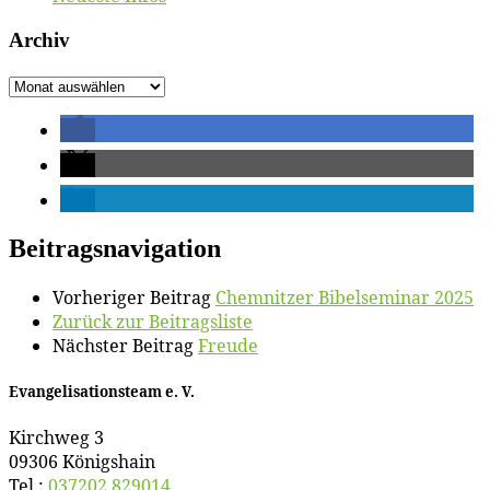
Ar­chiv
Ar­
chiv
Beitragsnavigation
Vorheriger Beitrag
Chem­nit­zer Bi­bel­se­mi­nar 2025
Zurück zur Beitragsliste
Nächster Beitrag
Freu­de
Evan­ge­li­sa­ti­ons­team e. V.
Kirch­weg 3
09306 Königshain
Tel.:
037202 829014