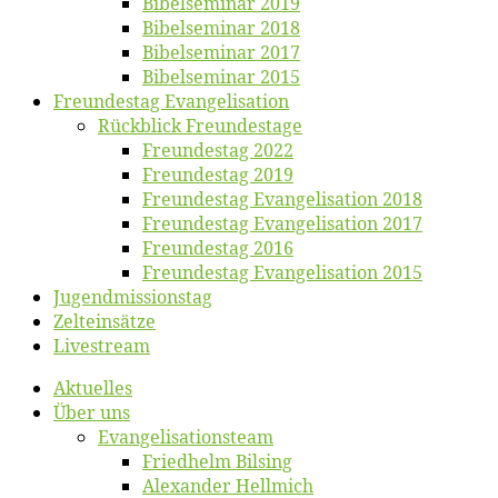
Bi­bel­se­mi­nar 2019
Bi­bel­se­mi­nar 2018
Bibelsemi­nar 2017
Bibelsemi­nar 2015
Freun­des­tag Evangelisation
Rück­blick Freundestage
Freun­des­tag 2022
Freun­des­tag 2019
Freun­des­tag Evan­ge­li­sa­ti­on 2018
Freun­des­tag Evan­ge­li­sa­ti­on 2017
Freun­des­tag 2016
Freun­des­tag Evan­ge­li­sa­ti­on 2015
Jugend­mis­sions­tag
Zelt­ein­sät­ze
Live­stream
Ak­tu­el­les
Über uns
Evangelisa­tions­team
Fried­helm Bilsing
Alex­an­der Hellmich