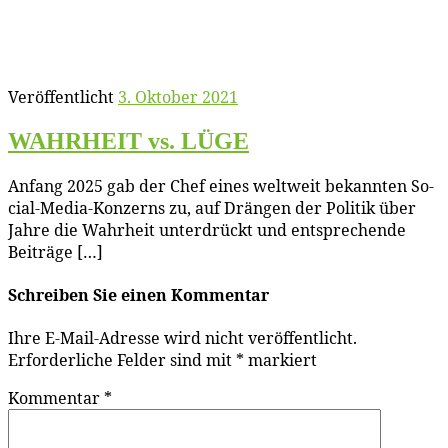
Veröffentlicht
3. Oktober 2021
WAHRHEIT vs. LÜGE
An­fang 2025 gab der Chef ei­nes welt­weit be­kann­ten So­
cial-Me­­dia-Kon­­­zerns zu, auf Drän­gen der Po­li­tik über
Jah­re die Wahr­heit un­ter­drückt und ent­spre­chen­de
Beiträge […]
Schreiben Sie einen Kommentar
Ihre E-Mail-Adresse wird nicht veröffentlicht.
Erforderliche Felder sind mit
*
markiert
Kommentar
*