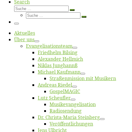
Search
Suche
Suche
Suche
…
Suche
…
Menü
Ak­tu­el­les
Über uns
Evangelisa­tions­team
Fried­helm Bilsing
Alex­an­der Hellmich
Ni­klas Junghannß
Mi­cha­el Kaufmann
Straßenmis­sion mit Musikern
An­dre­as Riedel
Gos­pel­MA­GIC
Lutz Scheuf­ler
Musikevan­ge­li­sa­tion
Ra­dio­sen­dung
Dr. Chris­­ta-Ma­ria Steinberg
Ver­öf­fent­li­chun­gen
Jens Ulb­richt