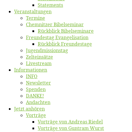
State­ments
Ver­an­stal­tun­gen
Ter­mi­ne
Chemnit­zer Bibelseminar
Rück­blick Bibelseminare
Freun­des­tag Evangelisation
Rück­blick Freundestage
Jugend­mis­sions­tag
Zelt­ein­sät­ze
Live­stream
Informatio­nen
INFO
News­let­ter
Spen­den
DANKE!
An­dach­ten
Jetzt an­hö­ren
Vor­trä­ge
Vor­trä­ge von An­dre­as Riedel
Vor­trä­ge von Gun­tram Wurst