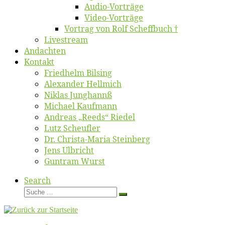
Au­dio-Vor­trä­ge
Vi­deo-Vor­trä­ge
Vor­trag von Rolf Scheffbuch †
Live­stream
An­dach­ten
Kon­takt
Fried­helm Bilsing
Alex­an­der Hellmich
Ni­klas Junghannß
Mi­cha­el Kaufmann
An­dre­as „Reeds“ Riedel
Lutz Scheuf­ler
Dr. Chris­­ta-Ma­ria Steinberg
Jens Ulb­richt
Gun­tram Wurst
Search
Suche
Suche
…