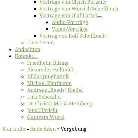
Vor­trä­ge von Ul­rich Parzany
Vor­trä­ge von Win­rich Scheffbuch
Vor­trä­ge von Olaf Latzel
Au­dio-Vor­trä­ge
Vi­deo-Vor­trä­ge
Vor­trag von Rolf Scheffbuch †
Live­stream
An­dach­ten
Kon­takt
Fried­helm Bilsing
Alex­an­der Hellmich
Ni­klas Junghannß
Mi­cha­el Kaufmann
An­dre­as „Reeds“ Riedel
Lutz Scheuf­ler
Dr. Chris­­ta-Ma­ria Steinberg
Jens Ulb­richt
Gun­tram Wurst
Startseite
»
Andachten
»
Vergebung