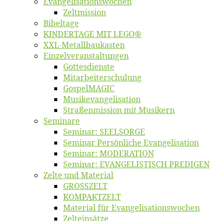
Evangelisa­tions­wo­chen
Zelt­mis­si­on
Bi­bel­ta­ge
KINDERTAGE MIT LEGO®
XXL-Me­­tal­l­­bau­­kas­­ten
Einzelver­an­stal­tungen
Got­tes­diens­te
Mitarbeiter­schulung
Gos­pel­MA­GIC
Musikevan­ge­li­sa­tion
Straßenmis­sion mit Musikern
Se­mi­na­re
Se­mi­nar: SEELSORGE
Se­mi­nar Per­sön­li­che Evangelisation
Se­mi­nar: MODERATION
Se­mi­nar: EVANGELISTISCH PREDIGEN
Zel­te und Material
GROSSZELT
KOMPAKTZELT
Ma­te­ri­al für Evangelisationswochen
Zelt­ein­sät­ze