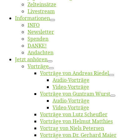
Zelt­ein­sät­ze
Live­stream
Informatio­nen
INFO
News­let­ter
Spen­den
DANKE!
An­dach­ten
Jetzt an­hö­ren
Vor­trä­ge
Vor­trä­ge von An­dre­as Riedel
Au­dio-Vor­trä­ge
Vi­deo-Vor­trä­ge
Vor­trä­ge von Gun­tram Wurst
Au­dio-Vor­trä­ge
Vi­deo-Vor­trä­ge
Vor­trä­ge von Lutz Scheufler
Vor­trä­ge von Hel­mut Matthies
Vor­trag von Niels Petersen
Vor­trä­ge von Dr. Ger­hard Maier