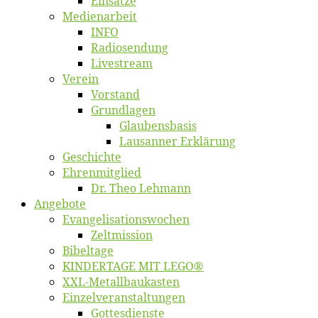
Ein­sät­ze
Me­di­en­ar­beit
INFO
Ra­dio­sen­dung
Live­stream
Ver­ein
Vor­stand
Grund­la­gen
Glaubens­ba­sis
Lausan­ner Erklärung
Ge­schich­te
Eh­ren­mit­glied
Dr. Theo Lehmann
An­ge­bo­te
Evangelisa­tions­wo­chen
Zelt­mis­si­on
Bi­bel­ta­ge
KINDERTAGE MIT LEGO®
XXL-Me­­tal­l­­bau­­kas­­ten
Einzelver­an­stal­tungen
Got­tes­diens­te