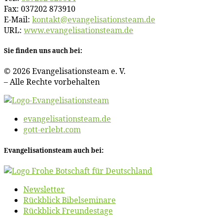
Fax: 037202 873910
E‑Mail:
kontakt@​evangelisationsteam.​de
URL:
www​.evan​ge​li​sa​ti​ons​team​.de
Sie fin­den uns auch bei:
© 2026 Evan­ge­li­sa­ti­ons­team e. V.
– Al­le Rech­te vorbehalten
evangelisationsteam.de
gott-erlebt.com
Evan­ge­li­sa­ti­ons­team auch bei:
News­let­ter
Rück­blick Bibelseminare
Rück­blick Freundestage