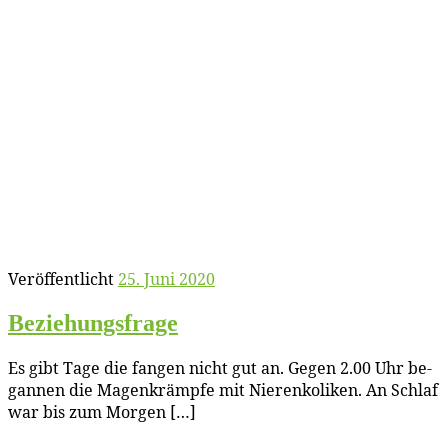
Veröffentlicht
25. Juni 2020
Be­zie­hungs­fra­ge
Es gibt Ta­ge die fan­gen nicht gut an. Ge­gen 2.00 Uhr be­
gan­nen die Ma­gen­krämp­fe mit Nie­ren­ko­li­ken. An Schlaf
war bis zum Morgen […]