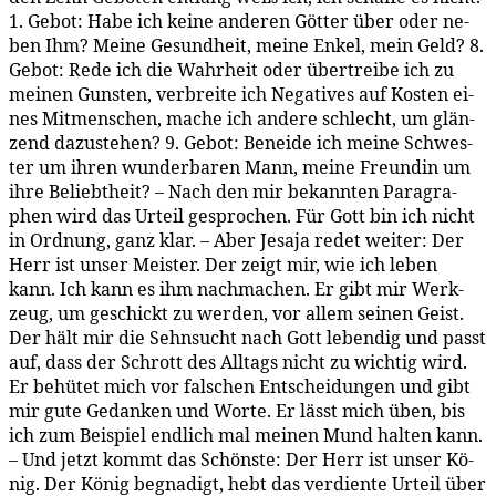
1. Ge­bot: Ha­be ich kei­ne an­de­ren Göt­ter über oder ne­
ben Ihm? Mei­ne Ge­sund­heit, mei­ne En­kel, mein Geld? 8.
Ge­bot: Re­de ich die Wahr­heit oder über­trei­be ich zu
mei­nen Guns­ten, ver­brei­te ich Ne­ga­ti­ves auf Kos­ten ei­
nes Mit­men­schen, ma­che ich an­de­re schlecht, um glän­
zend da­zu­ste­hen? 9. Ge­bot: Be­nei­de ich mei­ne Schwes­
ter um ih­ren wun­der­ba­ren Mann, mei­ne Freun­din um
ih­re Be­liebt­heit? – Nach den mir be­kann­ten Pa­ra­gra­
phen wird das Ur­teil ge­spro­chen. Für Gott bin ich nicht
in Ord­nung, ganz klar. – Aber Je­sa­ja re­det wei­ter: Der
Herr ist un­ser Meis­ter. Der zeigt mir, wie ich le­ben
kann. Ich kann es ihm nach­ma­chen. Er gibt mir Werk­
zeug, um ge­schickt zu wer­den, vor al­lem sei­nen Geist.
Der hält mir die Sehn­sucht nach Gott le­ben­dig und passt
auf, dass der Schrott des All­tags nicht zu wich­tig wird.
Er be­hü­tet mich vor fal­schen Ent­schei­dun­gen und gibt
mir gu­te Ge­dan­ken und Wor­te. Er lässt mich üben, bis
ich zum Bei­spiel end­lich mal mei­nen Mund hal­ten kann.
– Und jetzt kommt das Schöns­te: Der Herr ist un­ser Kö­
nig. Der Kö­nig be­gna­digt, hebt das ver­dien­te Ur­teil über