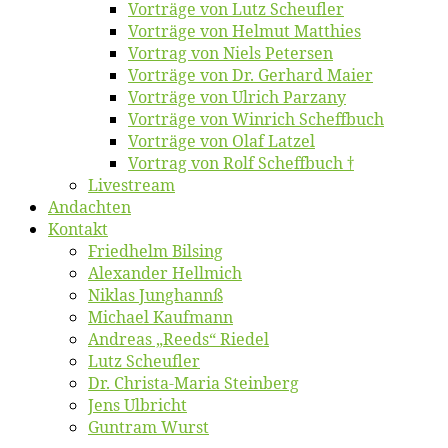
Vor­trä­ge von Lutz Scheufler
Vor­trä­ge von Hel­mut Matthies
Vor­trag von Niels Petersen
Vor­trä­ge von Dr. Ger­hard Maier
Vor­trä­ge von Ul­rich Parzany
Vor­trä­ge von Win­rich Scheffbuch
Vor­trä­ge von Olaf Latzel
Vor­trag von Rolf Scheffbuch †
Live­stream
An­dach­ten
Kon­takt
Fried­helm Bilsing
Alex­an­der Hellmich
Ni­klas Junghannß
Mi­cha­el Kaufmann
An­dre­as „Reeds“ Riedel
Lutz Scheuf­ler
Dr. Chris­­ta-Ma­ria Steinberg
Jens Ulb­richt
Gun­tram Wurst