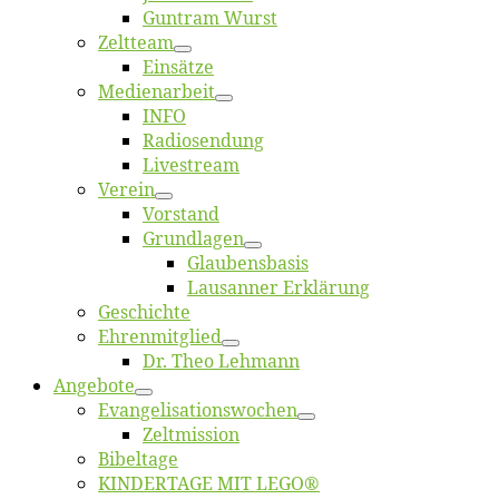
Gun­tram Wurst
Zelt­team
Ein­sät­ze
Me­di­en­ar­beit
INFO
Ra­dio­sen­dung
Live­stream
Ver­ein
Vor­stand
Grund­la­gen
Glaubens­ba­sis
Lausan­ner Erklärung
Ge­schich­te
Eh­ren­mit­glied
Dr. Theo Lehmann
An­ge­bo­te
Evangelisa­tions­wo­chen
Zelt­mis­si­on
Bi­bel­ta­ge
KINDERTAGE MIT LEGO®