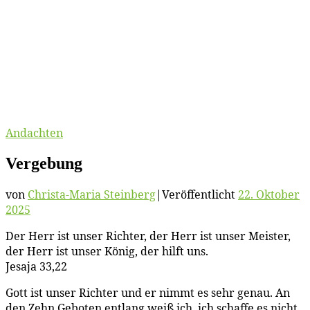
Andachten
Ver­ge­bung
von
Christa-Maria Steinberg
|
Veröffentlicht
22. Oktober
2025
Der Herr ist un­ser Rich­ter, der Herr ist un­ser Meis­ter,
der Herr ist un­ser Kö­nig, der hilft uns.
Je­sa­ja 33,22
Gott ist un­ser Rich­ter und er nimmt es sehr ge­nau. An
den Zehn Ge­bo­ten ent­lang weiß ich, ich schaf­fe es nicht.