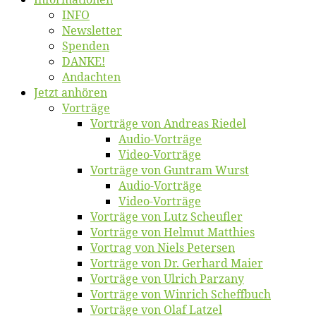
INFO
News­let­ter
Spen­den
DANKE!
An­dach­ten
Jetzt an­hö­ren
Vor­trä­ge
Vor­trä­ge von An­dre­as Riedel
Au­dio-Vor­trä­ge
Vi­deo-Vor­trä­ge
Vor­trä­ge von Gun­tram Wurst
Au­dio-Vor­trä­ge
Vi­deo-Vor­trä­ge
Vor­trä­ge von Lutz Scheufler
Vor­trä­ge von Hel­mut Matthies
Vor­trag von Niels Petersen
Vor­trä­ge von Dr. Ger­hard Maier
Vor­trä­ge von Ul­rich Parzany
Vor­trä­ge von Win­rich Scheffbuch
Vor­trä­ge von Olaf Latzel