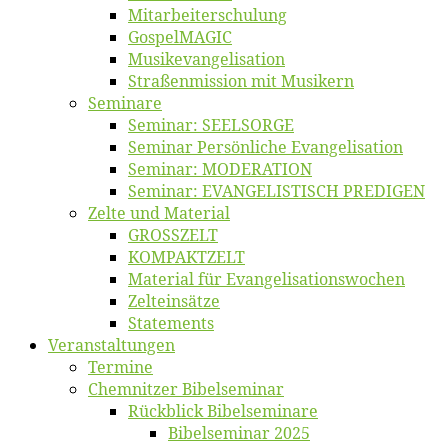
Mitarbeiter­schulung
Gos­pel­MA­GIC
Musikevan­ge­li­sa­tion
Straßenmis­sion mit Musikern
Se­mi­na­re
Se­mi­nar: SEELSORGE
Se­mi­nar Per­sön­li­che Evangelisation
Se­mi­nar: MODERATION
Se­mi­nar: EVANGELISTISCH PREDIGEN
Zel­te und Material
GROSSZELT
KOMPAKTZELT
Ma­te­ri­al für Evangelisationswochen
Zelt­ein­sät­ze
State­ments
Ver­an­stal­tun­gen
Ter­mi­ne
Chemnit­zer Bibelseminar
Rück­blick Bibelseminare
Bi­bel­se­mi­nar 2025