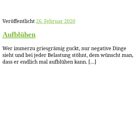
Veröffentlicht
26. Februar 2020
Auf­blü­hen
Wer im­mer­zu gries­grä­mig guckt, nur ne­ga­ti­ve Din­ge
sieht und bei je­der Be­las­tung stöhnt, dem wünscht man,
dass er end­lich mal auf­blü­hen kann. […]