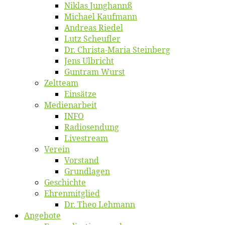
Ni­klas Junghannß
Mi­cha­el Kaufmann
An­dre­as Riedel
Lutz Scheuf­ler
Dr. Chris­­ta-Ma­ria Steinberg
Jens Ulb­richt
Gun­tram Wurst
Zelt­team
Ein­sät­ze
Me­di­en­ar­beit
INFO
Ra­dio­sen­dung
Live­stream
Ver­ein
Vor­stand
Grund­la­gen
Ge­schich­te
Eh­ren­mit­glied
Dr. Theo Lehmann
An­ge­bo­te