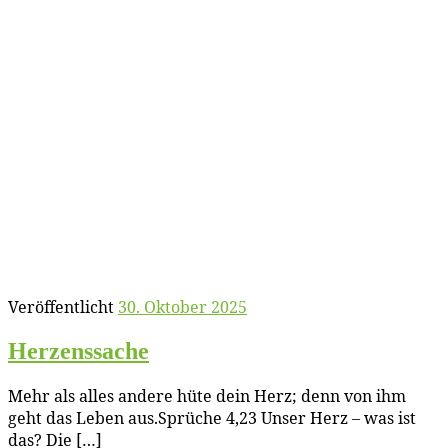
Veröffentlicht
30. Oktober 2025
Her­zens­sa­che
Mehr als al­les an­de­re hü­te dein Herz; denn von ihm
geht das Le­ben aus.Sprü­che 4,23 Un­ser Herz – was ist
das? Die […]