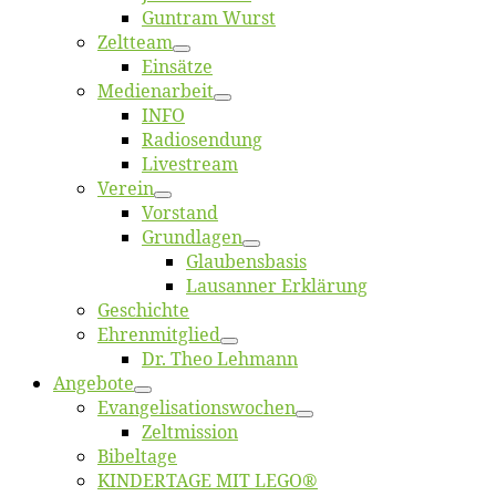
Gun­tram Wurst
Zelt­team
Ein­sät­ze
Me­di­en­ar­beit
INFO
Ra­dio­sen­dung
Live­stream
Ver­ein
Vor­stand
Grund­la­gen
Glaubens­ba­sis
Lausan­ner Erklärung
Ge­schich­te
Eh­ren­mit­glied
Dr. Theo Lehmann
An­ge­bo­te
Evangelisa­tions­wo­chen
Zelt­mis­si­on
Bi­bel­ta­ge
KINDERTAGE MIT LEGO®