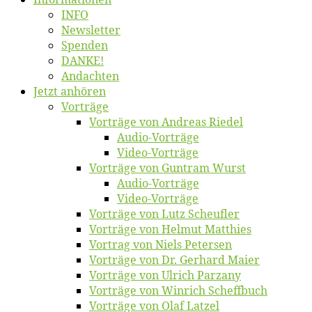
INFO
News­let­ter
Spen­den
DANKE!
An­dach­ten
Jetzt an­hö­ren
Vor­trä­ge
Vor­trä­ge von An­dre­as Riedel
Au­dio-Vor­trä­ge
Vi­deo-Vor­trä­ge
Vor­trä­ge von Gun­tram Wurst
Au­dio-Vor­trä­ge
Vi­deo-Vor­trä­ge
Vor­trä­ge von Lutz Scheufler
Vor­trä­ge von Hel­mut Matthies
Vor­trag von Niels Petersen
Vor­trä­ge von Dr. Ger­hard Maier
Vor­trä­ge von Ul­rich Parzany
Vor­trä­ge von Win­rich Scheffbuch
Vor­trä­ge von Olaf Latzel