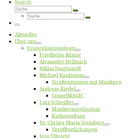
Search
Suche
Suche
Suche
…
Suche
…
Menü
Ak­tu­el­les
Über uns
Evangelisa­tions­team
Fried­helm Bilsing
Alex­an­der Hellmich
Ni­klas Junghannß
Mi­cha­el Kaufmann
Straßenmis­sion mit Musikern
An­dre­as Riedel
Gos­pel­MA­GIC
Lutz Scheuf­ler
Musikevan­ge­li­sa­tion
Ra­dio­sen­dung
Dr. Chris­­ta-Ma­ria Steinberg
Ver­öf­fent­li­chun­gen
Jens Ulb­richt