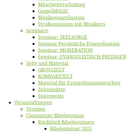
Mitarbeiter­schulung
Gos­pel­MA­GIC
Musikevan­ge­li­sa­tion
Straßenmis­sion mit Musikern
Se­mi­na­re
Se­mi­nar: SEELSORGE
Se­mi­nar Per­sön­li­che Evangelisation
Se­mi­nar: MODERATION
Se­mi­nar: EVANGELISTISCH PREDIGEN
Zel­te und Material
GROSSZELT
KOMPAKTZELT
Ma­te­ri­al für Evangelisationswochen
Zelt­ein­sät­ze
State­ments
Ver­an­stal­tun­gen
Ter­mi­ne
Chemnit­zer Bibelseminar
Rück­blick Bibelseminare
Bi­bel­se­mi­nar 2025