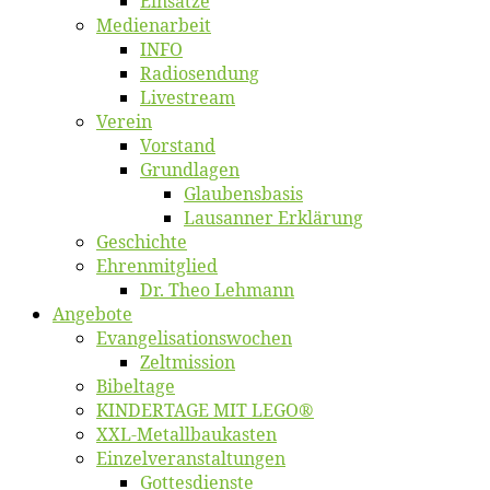
Ein­sät­ze
Me­di­en­ar­beit
INFO
Ra­dio­sen­dung
Live­stream
Ver­ein
Vor­stand
Grund­la­gen
Glaubens­ba­sis
Lausan­ner Erklärung
Ge­schich­te
Eh­ren­mit­glied
Dr. Theo Lehmann
An­ge­bo­te
Evangelisa­tions­wo­chen
Zelt­mis­si­on
Bi­bel­ta­ge
KINDERTAGE MIT LEGO®
XXL-Me­­tal­l­­bau­­kas­­ten
Einzelver­an­stal­tungen
Got­tes­diens­te