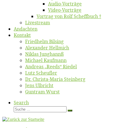
Au­dio-Vor­trä­ge
Vi­deo-Vor­trä­ge
Vor­trag von Rolf Scheffbuch †
Live­stream
An­dach­ten
Kon­takt
Fried­helm Bilsing
Alex­an­der Hellmich
Ni­klas Junghannß
Mi­cha­el Kaufmann
An­dre­as „Reeds“ Riedel
Lutz Scheuf­ler
Dr. Chris­­ta-Ma­ria Steinberg
Jens Ulb­richt
Gun­tram Wurst
Search
Suche
Suche
…