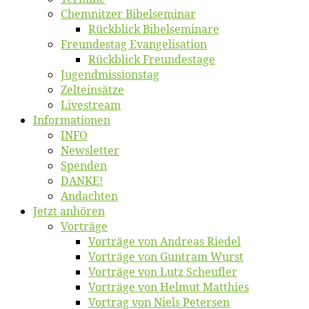
Chemnit­zer Bibelseminar
Rück­blick Bibelseminare
Freun­des­tag Evangelisation
Rück­blick Freundestage
Jugend­mis­sions­tag
Zelt­ein­sät­ze
Live­stream
Informatio­nen
INFO
News­let­ter
Spen­den
DANKE!
An­dach­ten
Jetzt an­hö­ren
Vor­trä­ge
Vor­trä­ge von An­dre­as Riedel
Vor­trä­ge von Gun­tram Wurst
Vor­trä­ge von Lutz Scheufler
Vor­trä­ge von Hel­mut Matthies
Vor­trag von Niels Petersen