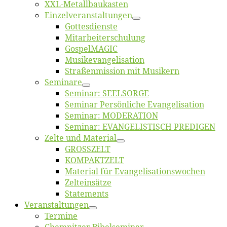
XXL-Me­­tal­l­­bau­­kas­­ten
Einzelver­an­stal­tungen
Got­tes­diens­te
Mitarbeiter­schulung
Gos­pel­MA­GIC
Musikevan­ge­li­sa­tion
Straßenmis­sion mit Musikern
Se­mi­na­re
Se­mi­nar: SEELSORGE
Se­mi­nar Per­sön­li­che Evangelisation
Se­mi­nar: MODERATION
Se­mi­nar: EVANGELISTISCH PREDIGEN
Zel­te und Material
GROSSZELT
KOMPAKTZELT
Ma­te­ri­al für Evangelisationswochen
Zelt­ein­sät­ze
State­ments
Ver­an­stal­tun­gen
Ter­mi­ne