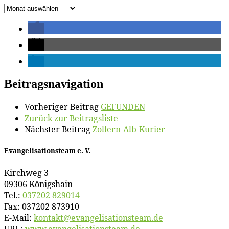
Ar­
chiv
Beitragsnavigation
Vorheriger Beitrag
GEFUNDEN
Zurück zur Beitragsliste
Nächster Beitrag
Zol­lern-Alb-Ku­rier
Evan­ge­li­sa­ti­ons­team e. V.
Kirch­weg 3
09306 Königshain
Tel.:
037202 829014
Fax: 037202 873910
E‑Mail:
kontakt@​evangelisationsteam.​de
URL:
www​.evan​ge​li​sa​ti​ons​team​.de