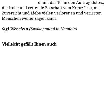
da­mit das Team den Auf­trag Got­tes,
die fro­he und ret­ten­de Bot­schaft vom Kreuz Je­su, mit
Zu­ver­sicht und Lie­be vie­len ver­lo­re­nen und ver­irr­ten
Men­schen wei­ter sa­gen kann.
Si­gi Werr­lein
(Swa­kop­mund in Namibia)
…
Vielleicht gefällt Ihnen auch