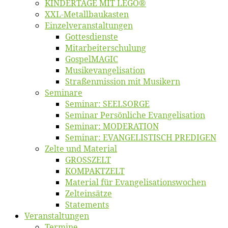
KINDERTAGE MIT LEGO®
XXL-Me­­tal­l­­bau­­kas­­ten
Einzelver­an­stal­tungen
Got­tes­diens­te
Mitarbeiter­schulung
Gos­pel­MA­GIC
Musikevan­ge­li­sa­tion
Straßenmis­sion mit Musikern
Se­mi­na­re
Se­mi­nar: SEELSORGE
Se­mi­nar Per­sön­li­che Evangelisation
Se­mi­nar: MODERATION
Se­mi­nar: EVANGELISTISCH PREDIGEN
Zel­te und Material
GROSSZELT
KOMPAKTZELT
Ma­te­ri­al für Evangelisationswochen
Zelt­ein­sät­ze
State­ments
Ver­an­stal­tun­gen
Ter­mi­ne