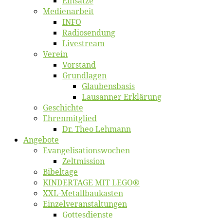
Ein­sät­ze
Me­di­en­ar­beit
INFO
Ra­dio­sen­dung
Live­stream
Ver­ein
Vor­stand
Grund­la­gen
Glaubens­ba­sis
Lausan­ner Erklärung
Ge­schich­te
Eh­ren­mit­glied
Dr. Theo Lehmann
An­ge­bo­te
Evangelisa­tions­wo­chen
Zelt­mis­si­on
Bi­bel­ta­ge
KINDERTAGE MIT LEGO®
XXL-Me­­tal­l­­bau­­kas­­ten
Einzelver­an­stal­tungen
Got­tes­diens­te