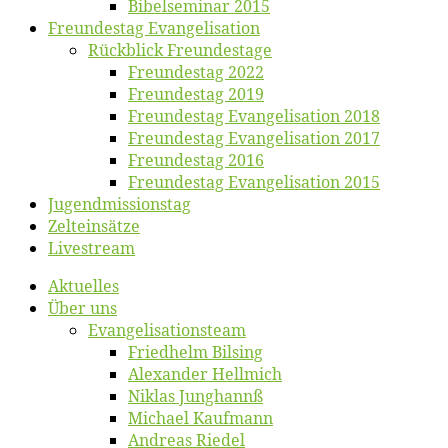
Bibelsemi­nar 2015
Freun­des­tag Evangelisation
Rück­blick Freundestage
Freun­des­tag 2022
Freun­des­tag 2019
Freun­des­tag Evan­ge­li­sa­ti­on 2018
Freun­des­tag Evan­ge­li­sa­ti­on 2017
Freun­des­tag 2016
Freun­des­tag Evan­ge­li­sa­ti­on 2015
Jugend­mis­sions­tag
Zelt­ein­sät­ze
Live­stream
Ak­tu­el­les
Über uns
Evangelisa­tions­team
Fried­helm Bilsing
Alex­an­der Hellmich
Ni­klas Junghannß
Mi­cha­el Kaufmann
An­dre­as Riedel