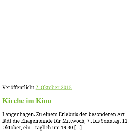
Veröffentlicht
7. Oktober 2015
Kir­che im Kino
Lan­gen­ha­gen. Zu ei­nem Er­leb­nis der be­son­de­ren Art
lädt die Elia­ge­mein­de für Mitt­woch, 7., bis Sonn­tag, 11.
Ok­to­ber, ein – täg­lich um 19.30 […]