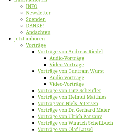
INFO
News­let­ter
Spen­den
DANKE!
An­dach­ten
Jetzt an­hö­ren
Vor­trä­ge
Vor­trä­ge von An­dre­as Riedel
Au­dio-Vor­trä­ge
Vi­deo-Vor­trä­ge
Vor­trä­ge von Gun­tram Wurst
Au­dio-Vor­trä­ge
Vi­deo-Vor­trä­ge
Vor­trä­ge von Lutz Scheufler
Vor­trä­ge von Hel­mut Matthies
Vor­trag von Niels Petersen
Vor­trä­ge von Dr. Ger­hard Maier
Vor­trä­ge von Ul­rich Parzany
Vor­trä­ge von Win­rich Scheffbuch
Vor­trä­ge von Olaf Latzel