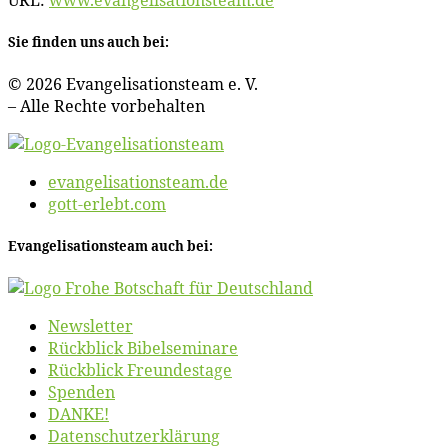
Sie fin­den uns auch bei:
© 2026 Evan­ge­li­sa­ti­ons­team e. V.
– Al­le Rech­te vorbehalten
evangelisationsteam.de
gott-erlebt.com
Evan­ge­li­sa­ti­ons­team auch bei:
News­let­ter
Rück­blick Bibelseminare
Rück­blick Freundestage
Spen­den
DANKE!
Daten­schutz­er­klä­rung