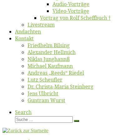
Au­dio-Vor­trä­ge
Vi­deo-Vor­trä­ge
Vor­trag von Rolf Scheffbuch †
Live­stream
An­dach­ten
Kon­takt
Fried­helm Bilsing
Alex­an­der Hellmich
Ni­klas Junghannß
Mi­cha­el Kaufmann
An­dre­as „Reeds“ Riedel
Lutz Scheuf­ler
Dr. Chris­­ta-Ma­ria Steinberg
Jens Ulb­richt
Gun­tram Wurst
Search
Suche
Suche
…