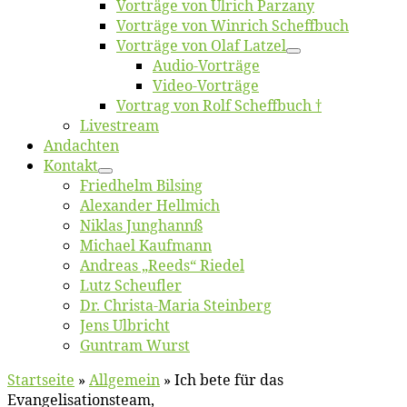
Vor­trä­ge von Ul­rich Parzany
Vor­trä­ge von Win­rich Scheffbuch
Vor­trä­ge von Olaf Latzel
Au­dio-Vor­trä­ge
Vi­deo-Vor­trä­ge
Vor­trag von Rolf Scheffbuch †
Live­stream
An­dach­ten
Kon­takt
Fried­helm Bilsing
Alex­an­der Hellmich
Ni­klas Junghannß
Mi­cha­el Kaufmann
An­dre­as „Reeds“ Riedel
Lutz Scheuf­ler
Dr. Chris­­ta-Ma­ria Steinberg
Jens Ulb­richt
Gun­tram Wurst
Startseite
»
Allgemein
»
Ich bete für das
Evangelisationsteam,