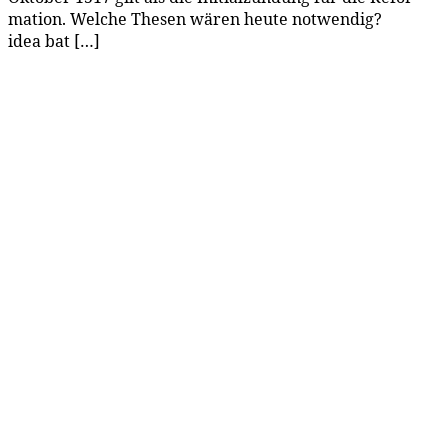
ma­ti­on. Wel­che The­sen wä­ren heu­te not­wen­dig?
idea bat […]