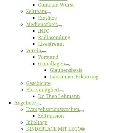
Gun­tram Wurst
Zelt­team
Ein­sät­ze
Me­di­en­ar­beit
INFO
Ra­dio­sen­dung
Live­stream
Ver­ein
Vor­stand
Grund­la­gen
Glaubens­ba­sis
Lausan­ner Erklärung
Ge­schich­te
Eh­ren­mit­glied
Dr. Theo Lehmann
An­ge­bo­te
Evangelisa­tions­wo­chen
Zelt­mis­si­on
Bi­bel­ta­ge
KINDERTAGE MIT LEGO®