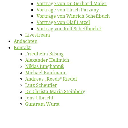
Vor­trä­ge von Dr. Ger­hard Maier
Vor­trä­ge von Ul­rich Parzany
Vor­trä­ge von Win­rich Scheffbuch
Vor­trä­ge von Olaf Latzel
Vor­trag von Rolf Scheffbuch †
Live­stream
An­dach­ten
Kon­takt
Fried­helm Bilsing
Alex­an­der Hellmich
Ni­klas Junghannß
Mi­cha­el Kaufmann
An­dre­as „Reeds“ Riedel
Lutz Scheuf­ler
Dr. Chris­­ta-Ma­ria Steinberg
Jens Ulb­richt
Gun­tram Wurst