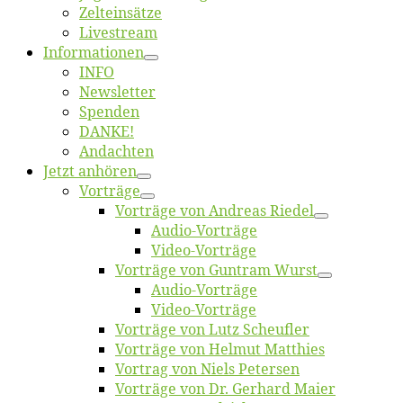
Zelt­ein­sät­ze
Live­stream
Informatio­nen
INFO
News­let­ter
Spen­den
DANKE!
An­dach­ten
Jetzt an­hö­ren
Vor­trä­ge
Vor­trä­ge von An­dre­as Riedel
Au­dio-Vor­trä­ge
Vi­deo-Vor­trä­ge
Vor­trä­ge von Gun­tram Wurst
Au­dio-Vor­trä­ge
Vi­deo-Vor­trä­ge
Vor­trä­ge von Lutz Scheufler
Vor­trä­ge von Hel­mut Matthies
Vor­trag von Niels Petersen
Vor­trä­ge von Dr. Ger­hard Maier