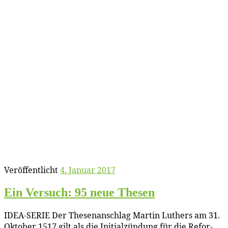
Veröffentlicht
4. Januar 2017
Ein Ver­such: 95 neue Thesen
IDEA-SERIE Der The­sen­an­schlag Mar­tin Lu­thers am 31.
Ok­to­ber 1517 gilt als die In­iti­al­zün­dung für die Re­for­