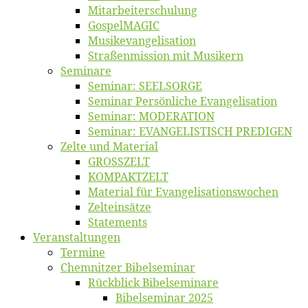
Mitarbeiter­schulung
Gos­pel­MA­GIC
Musikevan­ge­li­sa­tion
Straßenmis­sion mit Musikern
Se­mi­na­re
Se­mi­nar: SEELSORGE
Se­mi­nar Per­sön­li­che Evangelisation
Se­mi­nar: MODERATION
Se­mi­nar: EVANGELISTISCH PREDIGEN
Zel­te und Material
GROSSZELT
KOMPAKTZELT
Ma­te­ri­al für Evangelisationswochen
Zelt­ein­sät­ze
State­ments
Ver­an­stal­tun­gen
Ter­mi­ne
Chemnit­zer Bibelseminar
Rück­blick Bibelseminare
Bi­bel­se­mi­nar 2025