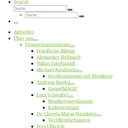
Search
Suche
Suche
Suche
…
Suche
…
Menü
Ak­tu­el­les
Über uns
Evangelisa­tions­team
Fried­helm Bilsing
Alex­an­der Hellmich
Ni­klas Junghannß
Mi­cha­el Kaufmann
Straßenmis­sion mit Musikern
An­dre­as Riedel
Gos­pel­MA­GIC
Lutz Scheuf­ler
Musikevan­ge­li­sa­tion
Ra­dio­sen­dung
Dr. Chris­­ta-Ma­ria Steinberg
Ver­öf­fent­li­chun­gen
Jens Ulb­richt