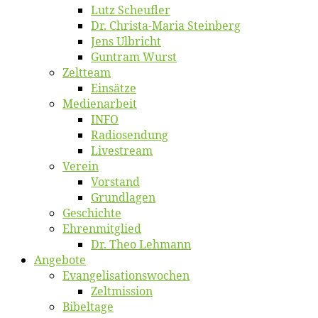
Lutz Scheuf­ler
Dr. Chris­­ta-Ma­ria Steinberg
Jens Ulb­richt
Gun­tram Wurst
Zelt­team
Ein­sät­ze
Me­di­en­ar­beit
INFO
Ra­dio­sen­dung
Live­stream
Ver­ein
Vor­stand
Grund­la­gen
Ge­schich­te
Eh­ren­mit­glied
Dr. Theo Lehmann
An­ge­bo­te
Evangelisa­tions­wo­chen
Zelt­mis­si­on
Bi­bel­ta­ge