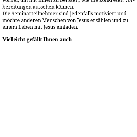
be­rei­tun­gen aus­se­hen können.
Die Se­mi­nar­teil­neh­mer sind je­den­falls mo­ti­viert und
möch­te an­de­ren Men­schen von Je­sus er­zäh­len und zu
ei­nem Le­ben mit Je­sus einladen.
Vielleicht gefällt Ihnen auch