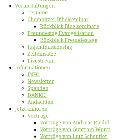
Ver­an­stal­tun­gen
Ter­mi­ne
Chemnit­zer Bibelseminar
Rück­blick Bibelseminare
Freun­des­tag Evangelisation
Rück­blick Freundestage
Jugend­mis­sions­tag
Zelt­ein­sät­ze
Live­stream
Informatio­nen
INFO
News­let­ter
Spen­den
DANKE!
An­dach­ten
Jetzt an­hö­ren
Vor­trä­ge
Vor­trä­ge von An­dre­as Riedel
Vor­trä­ge von Gun­tram Wurst
Vor­trä­ge von Lutz Scheufler