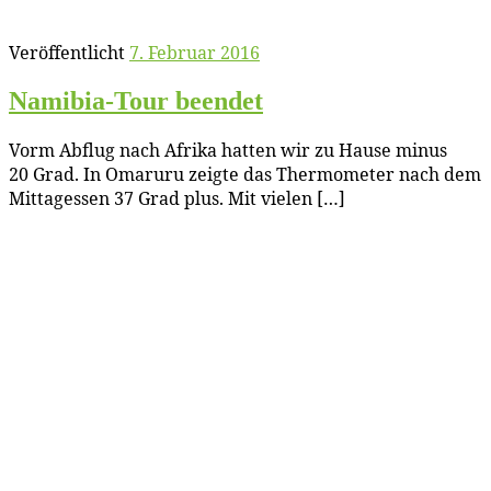
Veröffentlicht
7. Februar 2016
Na­mi­bia-Tour beendet
Vorm Ab­flug nach Afri­ka hat­ten wir zu Hau­se mi­nus
20 Grad. In Oma­r­u­ru zeig­te das Ther­mo­me­ter nach dem
Mit­tag­essen 37 Grad plus. Mit vielen […]