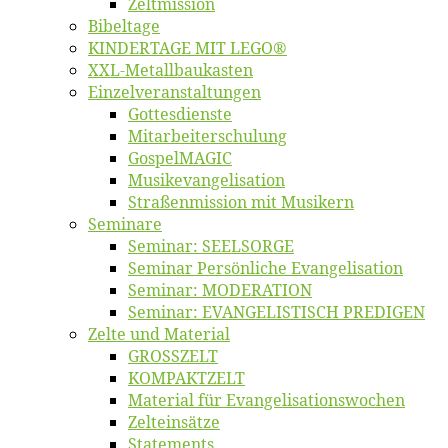
Zelt­mis­si­on
Bi­bel­ta­ge
KINDERTAGE MIT LEGO®
XXL-Me­­tal­l­­bau­­kas­­ten
Einzelver­an­stal­tungen
Got­tes­diens­te
Mitarbeiter­schulung
Gos­pel­MA­GIC
Musikevan­ge­li­sa­tion
Straßenmis­sion mit Musikern
Se­mi­na­re
Se­mi­nar: SEELSORGE
Se­mi­nar Per­sön­li­che Evangelisation
Se­mi­nar: MODERATION
Se­mi­nar: EVANGELISTISCH PREDIGEN
Zel­te und Material
GROSSZELT
KOMPAKTZELT
Ma­te­ri­al für Evangelisationswochen
Zelt­ein­sät­ze
State­ments