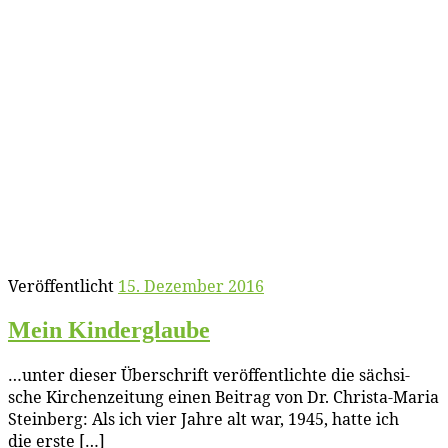
Veröffentlicht
15. Dezember 2016
Mein Kin­der­glau­be
…un­ter die­ser Über­schrift ver­öf­fent­lich­te die säch­si­
sche Kir­chen­zei­tung ei­nen Bei­trag von Dr. Chris­­ta-Ma­ria
Stein­berg: Als ich vier Jah­re alt war, 1945, hat­te ich
die erste […]