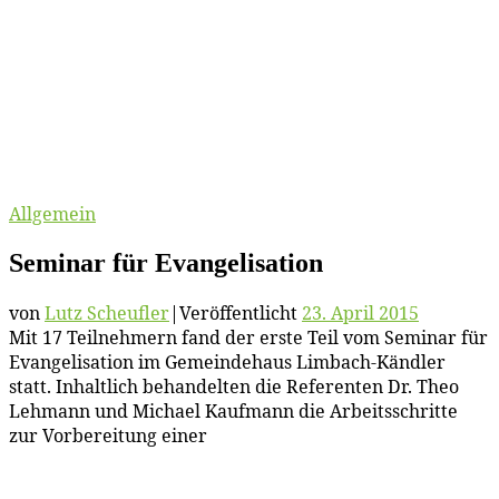
Allgemein
Se­mi­nar für Evangelisation
von
Lutz Scheufler
|
Veröffentlicht
23. April 2015
Mit 17 Teil­neh­mern fand der ers­te Teil vom Se­mi­nar für
Evan­ge­li­sa­ti­on im Ge­mein­de­haus Lim­bach-Känd­ler
statt. In­halt­lich be­han­del­ten die Re­fe­ren­ten Dr. Theo
Leh­mann und Mi­cha­el Kauf­mann die Ar­beits­schrit­te
zur Vor­be­rei­tung ei­ner