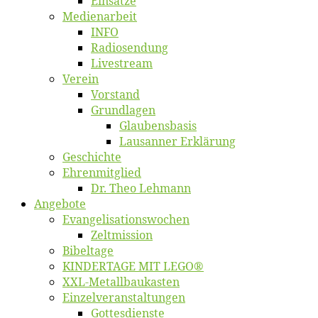
Ein­sät­ze
Me­di­en­ar­beit
INFO
Ra­dio­sen­dung
Live­stream
Ver­ein
Vor­stand
Grund­la­gen
Glaubens­ba­sis
Lausan­ner Erklärung
Ge­schich­te
Eh­ren­mit­glied
Dr. Theo Lehmann
An­ge­bo­te
Evangelisa­tions­wo­chen
Zelt­mis­si­on
Bi­bel­ta­ge
KINDERTAGE MIT LEGO®
XXL-Me­­tal­l­­bau­­kas­­ten
Einzelver­an­stal­tungen
Got­tes­diens­te