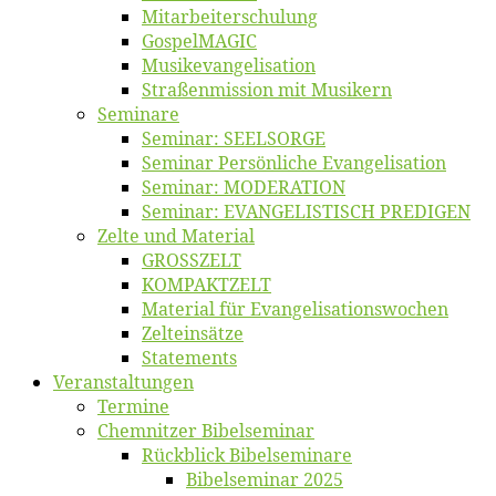
Mitarbeiter­schulung
Gos­pel­MA­GIC
Musikevan­ge­li­sa­tion
Straßenmis­sion mit Musikern
Se­mi­na­re
Se­mi­nar: SEELSORGE
Se­mi­nar Per­sön­li­che Evangelisation
Se­mi­nar: MODERATION
Se­mi­nar: EVANGELISTISCH PREDIGEN
Zel­te und Material
GROSSZELT
KOMPAKTZELT
Ma­te­ri­al für Evangelisationswochen
Zelt­ein­sät­ze
State­ments
Ver­an­stal­tun­gen
Ter­mi­ne
Chemnit­zer Bibelseminar
Rück­blick Bibelseminare
Bi­bel­se­mi­nar 2025