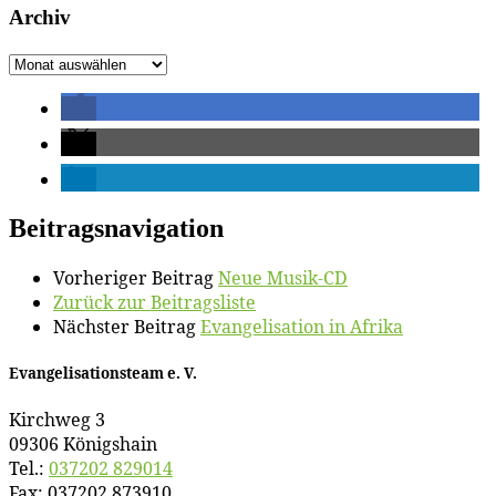
Ar­chiv
Ar­
chiv
Beitragsnavigation
Vorheriger Beitrag
Neue Mu­sik-CD
Zurück zur Beitragsliste
Nächster Beitrag
Evan­ge­li­sa­ti­on in Afrika
Evan­ge­li­sa­ti­ons­team e. V.
Kirch­weg 3
09306 Königshain
Tel.:
037202 829014
Fax: 037202 873910