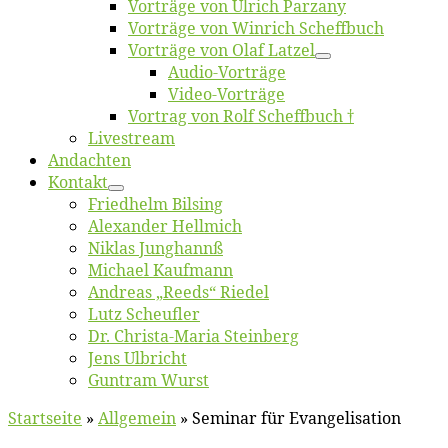
Vor­trä­ge von Ul­rich Parzany
Vor­trä­ge von Win­rich Scheffbuch
Vor­trä­ge von Olaf Latzel
Au­dio-Vor­trä­ge
Vi­deo-Vor­trä­ge
Vor­trag von Rolf Scheffbuch †
Live­stream
An­dach­ten
Kon­takt
Fried­helm Bilsing
Alex­an­der Hellmich
Ni­klas Junghannß
Mi­cha­el Kaufmann
An­dre­as „Reeds“ Riedel
Lutz Scheuf­ler
Dr. Chris­­ta-Ma­ria Steinberg
Jens Ulb­richt
Gun­tram Wurst
Startseite
»
Allgemein
»
Seminar für Evangelisation