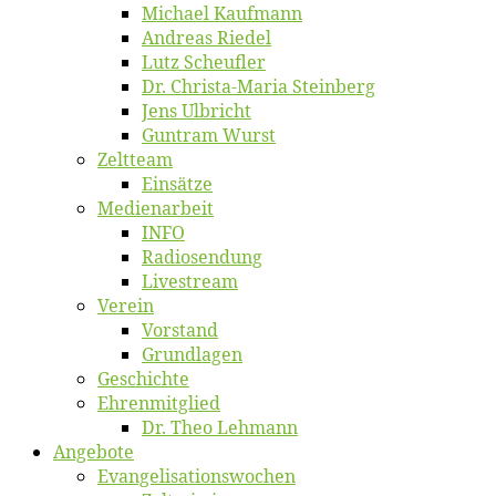
Mi­cha­el Kaufmann
An­dre­as Riedel
Lutz Scheuf­ler
Dr. Chris­­ta-Ma­ria Steinberg
Jens Ulb­richt
Gun­tram Wurst
Zelt­team
Ein­sät­ze
Me­di­en­ar­beit
INFO
Ra­dio­sen­dung
Live­stream
Ver­ein
Vor­stand
Grund­la­gen
Ge­schich­te
Eh­ren­mit­glied
Dr. Theo Lehmann
An­ge­bo­te
Evangelisa­tions­wo­chen