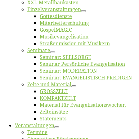
XXL-Me­­tal­l­­bau­­kas­­ten
Einzelver­an­stal­tungen
Got­tes­diens­te
Mitarbeiter­schulung
Gos­pel­MA­GIC
Musikevan­ge­li­sa­tion
Straßenmis­sion mit Musikern
Se­mi­na­re
Se­mi­nar: SEELSORGE
Se­mi­nar Per­sön­li­che Evangelisation
Se­mi­nar: MODERATION
Se­mi­nar: EVANGELISTISCH PREDIGEN
Zel­te und Material
GROSSZELT
KOMPAKTZELT
Ma­te­ri­al für Evangelisationswochen
Zelt­ein­sät­ze
State­ments
Ver­an­stal­tun­gen
Ter­mi­ne