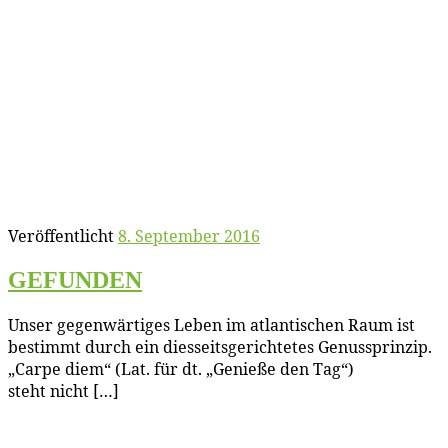
Veröffentlicht
8. September 2016
GEFUNDEN
Un­ser ge­gen­wär­ti­ges Le­ben im at­lan­ti­schen Raum ist
be­stimmt durch ein dies­seits­ge­rich­te­tes Ge­nuss­prin­zip.
„Car­pe diem“ (Lat. für dt. „Ge­nie­ße den Tag“)
steht nicht […]