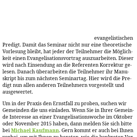
evan­ge­lis­ti­schen
Pre­digt. Da­mit das Se­mi­nar nicht nur ei­ne theo­re­ti­sche
Vor­le­sung bleibt, hat je­der der Teil­neh­mer die Mög­lich­
keit ei­nen Evan­ge­li­sa­ti­ons­vor­trag aus­zu­ar­bei­ten. Die­ser
wird nach Ein­sen­dung an die Re­fe­ren­ten Kor­rek­tur ge­
le­sen. Da­nach über­ar­bei­ten die Teil­neh­mer ihr Ma­nu­
skript bis zum nächs­ten Se­mi­nar­tag. Hier wird die Pre­
digt nun al­len an­de­ren Teil­neh­mern vor­ge­stellt und
ausgewertet.
Um in der Pra­xis den Ernst­fall zu pro­ben, su­chen wir
Ge­mein­den die uns ein­la­den. Wenn Sie in Ih­rer Ge­mein­
de In­ter­es­se an ei­ner Evan­ge­li­sa­ti­ons­wo­che im Ok­to­ber
oder No­vem­ber 2015 ha­ben, dann mel­den Sie sich bit­te
bei
Mi­cha­el Kauf­mann
. Gern kommt er auch bei Ih­nen
vor­bei, um mit Ih­nen zu be­ra­ten, wie die kon­kre­ten Vor­