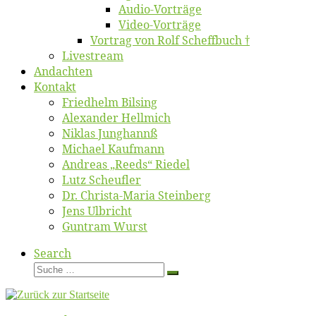
Au­dio-Vor­trä­ge
Vi­deo-Vor­trä­ge
Vor­trag von Rolf Scheffbuch †
Live­stream
An­dach­ten
Kon­takt
Fried­helm Bilsing
Alex­an­der Hellmich
Ni­klas Junghannß
Mi­cha­el Kaufmann
An­dre­as „Reeds“ Riedel
Lutz Scheuf­ler
Dr. Chris­­ta-Ma­ria Steinberg
Jens Ulb­richt
Gun­tram Wurst
Search
Suche
Suche
…