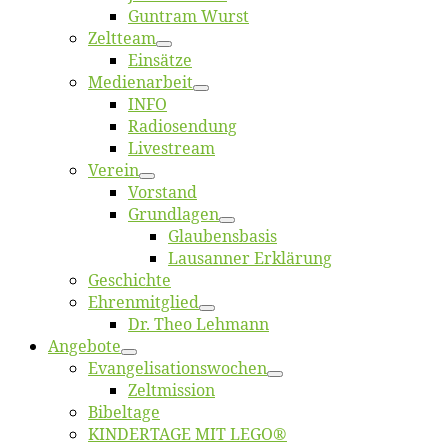
Gun­tram Wurst
Zelt­team
Ein­sät­ze
Me­di­en­ar­beit
INFO
Ra­dio­sen­dung
Live­stream
Ver­ein
Vor­stand
Grund­la­gen
Glaubens­ba­sis
Lausan­ner Erklärung
Ge­schich­te
Eh­ren­mit­glied
Dr. Theo Lehmann
An­ge­bo­te
Evangelisa­tions­wo­chen
Zelt­mis­si­on
Bi­bel­ta­ge
KINDERTAGE MIT LEGO®