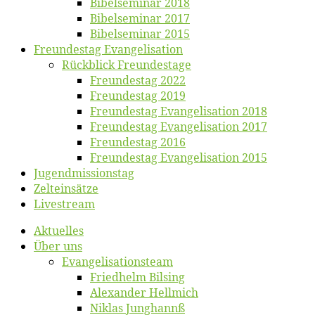
Bi­bel­se­mi­nar 2018
Bibelsemi­nar 2017
Bibelsemi­nar 2015
Freun­des­tag Evangelisation
Rück­blick Freundestage
Freun­des­tag 2022
Freun­des­tag 2019
Freun­des­tag Evan­ge­li­sa­ti­on 2018
Freun­des­tag Evan­ge­li­sa­ti­on 2017
Freun­des­tag 2016
Freun­des­tag Evan­ge­li­sa­ti­on 2015
Jugend­mis­sions­tag
Zelt­ein­sät­ze
Live­stream
Ak­tu­el­les
Über uns
Evangelisa­tions­team
Fried­helm Bilsing
Alex­an­der Hellmich
Ni­klas Junghannß