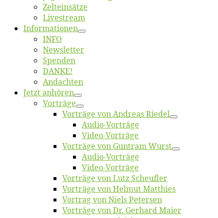
Zelt­ein­sät­ze
Live­stream
Informatio­nen
INFO
News­let­ter
Spen­den
DANKE!
An­dach­ten
Jetzt an­hö­ren
Vor­trä­ge
Vor­trä­ge von An­dre­as Riedel
Au­dio-Vor­trä­ge
Vi­deo-Vor­trä­ge
Vor­trä­ge von Gun­tram Wurst
Au­dio-Vor­trä­ge
Vi­deo-Vor­trä­ge
Vor­trä­ge von Lutz Scheufler
Vor­trä­ge von Hel­mut Matthies
Vor­trag von Niels Petersen
Vor­trä­ge von Dr. Ger­hard Maier