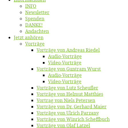
INFO
News­let­ter
Spen­den
DANKE!
An­dach­ten
Jetzt an­hö­ren
Vor­trä­ge
Vor­trä­ge von An­dre­as Riedel
Au­dio-Vor­trä­ge
Vi­deo-Vor­trä­ge
Vor­trä­ge von Gun­tram Wurst
Au­dio-Vor­trä­ge
Vi­deo-Vor­trä­ge
Vor­trä­ge von Lutz Scheufler
Vor­trä­ge von Hel­mut Matthies
Vor­trag von Niels Petersen
Vor­trä­ge von Dr. Ger­hard Maier
Vor­trä­ge von Ul­rich Parzany
Vor­trä­ge von Win­rich Scheffbuch
Vor­trä­ge von Olaf Latzel