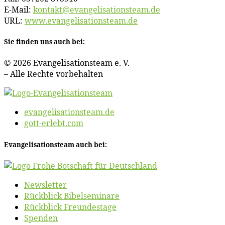
E‑Mail:
kontakt@​evangelisationsteam.​de
URL:
www​.evan​ge​li​sa​ti​ons​team​.de
Sie fin­den uns auch bei:
© 2026 Evan­ge­li­sa­ti­ons­team e. V.
– Al­le Rech­te vorbehalten
evangelisationsteam.de
gott-erlebt.com
Evan­ge­li­sa­ti­ons­team auch bei:
News­let­ter
Rück­blick Bibelseminare
Rück­blick Freundestage
Spen­den