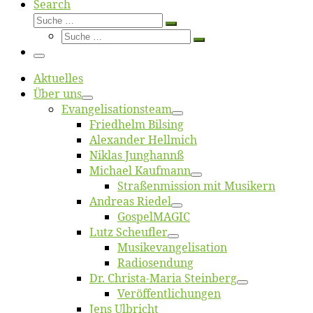
Search
Suche
Suche
Suche
…
Suche
…
Menü
Ak­tu­el­les
Über uns
Evangelisa­tions­team
Fried­helm Bilsing
Alex­an­der Hellmich
Ni­klas Junghannß
Mi­cha­el Kaufmann
Straßenmis­sion mit Musikern
An­dre­as Riedel
Gos­pel­MA­GIC
Lutz Scheuf­ler
Musikevan­ge­li­sa­tion
Ra­dio­sen­dung
Dr. Chris­­ta-Ma­ria Steinberg
Ver­öf­fent­li­chun­gen
Jens Ulb­richt