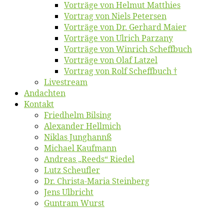
Vor­trä­ge von Hel­mut Matthies
Vor­trag von Niels Petersen
Vor­trä­ge von Dr. Ger­hard Maier
Vor­trä­ge von Ul­rich Parzany
Vor­trä­ge von Win­rich Scheffbuch
Vor­trä­ge von Olaf Latzel
Vor­trag von Rolf Scheffbuch †
Live­stream
An­dach­ten
Kon­takt
Fried­helm Bilsing
Alex­an­der Hellmich
Ni­klas Junghannß
Mi­cha­el Kaufmann
An­dre­as „Reeds“ Riedel
Lutz Scheuf­ler
Dr. Chris­­ta-Ma­ria Steinberg
Jens Ulb­richt
Gun­tram Wurst